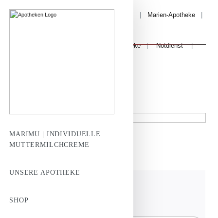
MARIMU
|
Bahnhof-Apotheke
|
Marien-Apotheke
|
MariPlus-Apotheke
|
Notdienst
|
KÄFER-APOTHEKEN
Veranstaltungen
MARIMU | INDIVIDUELLE
MUTTERMILCHCREME
Teilnehmende Apotheken
UNSERE APOTHEKE
SHOP